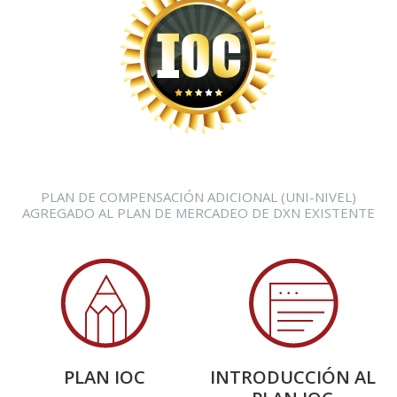
No es intercambiable por efectivo y tampoco será transferible. Un
calificado podrá reclamar hasta un máximo de (2) participaciones en caso
de calificar por 2 personas si estuviera casado.
INCENTIVO DE TELÉFONO CELULAR (UNA
SOLA VEZ)
Cuando usted tiene 3 líneas inmediatas que hayan alcanzado el rango
de SA y acumulen 2,400 GPV, usted tendrá derecho a recibir este
Incentivo de Teléfono Celular en Efectivo. Aplica únicamente para líneas
directas patrocinadas pesonalmente.
PLAN DE COMPENSACIÓN ADICIONAL (UNI-NIVEL)
AGREGADO AL PLAN DE MERCADEO DE DXN EXISTENTE
PREV
SIGUIENTE
PLAN IOC
INTRODUCCIÓN AL