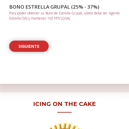
BONO ESTRELLA GRUPAL (25% - 37%)
Para poder obtener su Bono de Estrella Grupal, usted debe ser Agente
Estrella (SA) y mantener 100 PPV (QSA).
SIGUIENTE
ICING ON THE CAKE
INCENTIVO DE VIAJE DE FORMACIÓN (2%)
El Incentivo de Viaje de Formación (TSI) deberá ser usado por calificado
para viajar a los seminarios organizados por la Compañía únicamente.